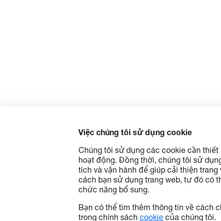
Việc chúng tôi sử dụng cookie
Chúng tôi sử dụng các cookie cần thiết
hoạt động. Đồng thời, chúng tôi sử dụn
tích và vận hành để giúp cải thiện tra
cách bạn sử dụng trang web, tư đó có 
chức năng bổ sung.
Bạn có thể tìm thêm thông tin về cách 
trong chính sách
cookie
của chúng tôi.