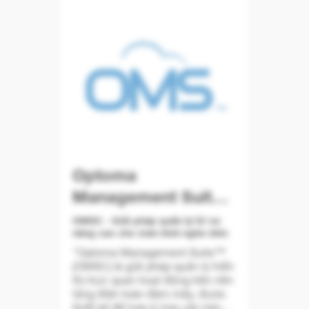
 là
bị của bạn dễ dàng hơn bao giờ
tương
hết.
iển
àn
n
h hợp
Được thiết kế cho cả môi trường
ị hiện
giáo dục và kinh doanh - có thể
 truy
kết nối đồng thời tới 32 thiết bị
ho
và người dùng có thể ghi chú,
bị
lưu các hình ảnh tĩnh từ bất kỳ
bản trình chiếu nào.
Optoma
g, OMS
Management Suite
viên
Cloud
OMSC - Giải pháp quản lý từ xa
NTT
nâng cao cho màn hình nghe nhìn
ạt
theo
"Optoma Management Suite™
 thời
(OMSC) là giải pháp quản lý hiển
chẩn
thị trực quan hoạt động trên nền
vấn đề
tảng điện toán đám mây, được
nh