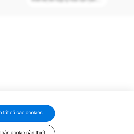
thiết kế để hợp lý hóa vận hành
are
nhờ khả năng theo dõi, chẩn
g tốc
đoán và điều khiển các màn
dùng
hình nghe nhìn từ bất kỳ đâu trên
lịch
thế giới thông qua một nền tảng
 các
duy nhất (cần kết nối WiFi).
 lên
OMSC là giải pháp quản lý đầu
ạt
tiên tương thích với nhiều công
 giúp
nghệ hiển thị ví dụ như trình
ảm chi
chiếu, màn hình phẳng cảm ứng
và màn hình LED, giúp dễ dàng
tích hợp vào tổ hợp hệ thống
trong khi vẫn phân quyền truy
cập và điều khiển rõ ràng cho
tích
người dùng cụ thể, đảm bảo
 năng
thiết bị được an toàn.
thời
ăng
i đại
c của
 tất cả các cookies
Với giao diện dễ sử dụng cùng
tính năng theo dõi theo thời gian
thực 24/7, OMSC giúp người
dùng kiểm tra được trạng thái
nhận cookie cần thiết