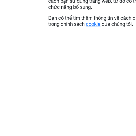
cách bạn sử dụng trang web, tư đó có 
chức năng bổ sung.
Bạn có thể tìm thêm thông tin về cách 
trong chính sách
cookie
của chúng tôi.
Về Optoma
Thông ti
Về chúng tôi
Liên hệ chú
Tập đoàn Optoma
Sử dụng co
Tin mới nhất
Chính sách