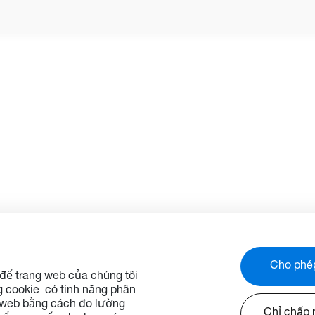
trục trặc. Chức năng Firmw
Over the Air (FOTA) giúp tăn
triển khai. Ngoài ra, người 
cũng có thể phát hoặc sắp 
cảnh báo và thông báo trên
màn hình hiển thị đồng thời
chương trình và sắp lịch ho
động từ xa cho các thiết bị,
tiết kiệm năng lượng và gi
phí vận hành.*
*OMS là nền tảng mới nhất 
hợp các tính năng và chức
liên tục được bổ sung theo 
gian. Để có được bộ tính n
mới nhất, vui lòng liên hệ vớ
diện kinh doanh tại khu vự
Cho phép
 để trang web của chúng tôi
bạn.
g cookie có tính năng phân
ng web bằng cách đo lường
"
Chỉ chấp 