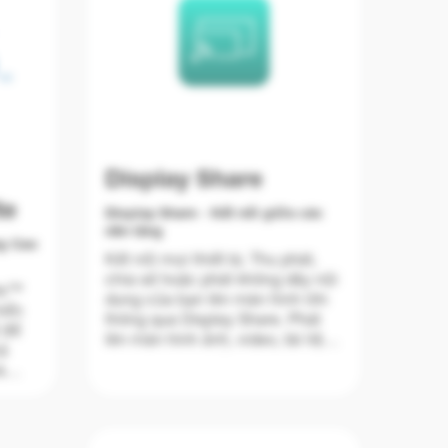
Display Share
te
Display Share - Kết nối giữa các
nền tảng
ng Cao
Kết nối mọi thiết bị. Thu phát,
chia sẻ hoặc phát không dây nội
te™
dung của bạn lên màn hình lớn
hiển
thông qua Display Share. Phát
 để
lên màn hình ảnh, video, tài liệu
hả
và âm thanh chất lượng cao từ
à
điện thoại thông minh, máy tính
ghe
xách tay hoặc máy tính cá nhân
ộ và
(PC) của bạn - tất cả chỉ cần
ền
chạm một nút. Mang theo thiết