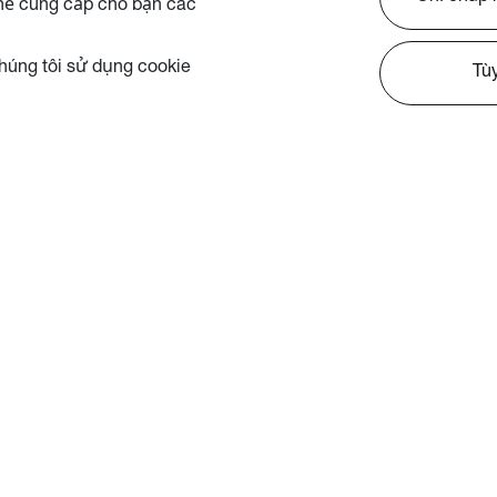
thể cung cấp cho bạn các
chúng tôi sử dụng cookie
Tù
n
ng tôi
okie
 bảo mật