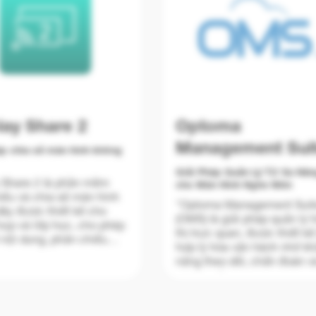
lay Share 2
Optoma
Management Sui
áp chia sẻ màn hình không
Giải Pháp Quản Lý Từ Xa Nâ
 Share 2 là phần mềm
cho Màn Hình Nghe Nhìn
hiếu và chia sẻ màn hình
"Optoma Management Sui
ây được thiết kế cho
(OMS) là giải pháp quản lý 
ọp và lớp học, cho phép
thị trực quan, được thiết kế
 nội dung, phản chiếu
hợp lý hóa vận hành nhờ k
nh và hợp tác mượt mà từ
năng theo dõi, chẩn đoán v
thiết bị nào — hoàn toàn
điều khiển các màn hình n
ần dây cáp.
nhìn thông qua mạng cục b
 ý tưởng dễ dàng với tối
kết nối không dây từ một n
n hình được hiển thị