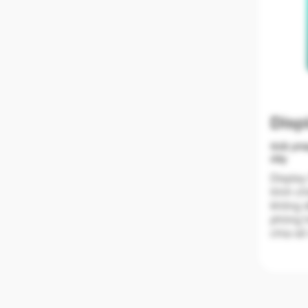
Disp
Giải ph
dây
Display
trình c
không d
phòng h
chia sẻ
màn hì
bất kỳ 
không c
So sánh
đa 9 mà