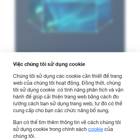
Việc chúng tôi sử dụng cookie
1.3x zoom
Chúng tôi sử dụng các cookie cần thiết để trang
web của chúng tôi hoạt động. Đồng thời, chúng
tôi sử dụng cookie có tính năng phân tích và vận
hành để giúp cải thiện trang web bằng cách đo
lường cách bạn sử dụng trang web, tư đó có thể
Thiết kế hướng đến phát triển bền vững
cung cấp cho bạn các chức năng bổ sung.
Phù hợp với cam kết Green Promise của Optoma,
Bạn có thể tìm thêm thông tin về cách chúng tôi
máy chiếu này được trang bị nguồn sáng laser
sử dụng cookie trong chính sách
cookie
của
DuraCore tiết kiệm năng lượng và không chứa
chúng tôi.