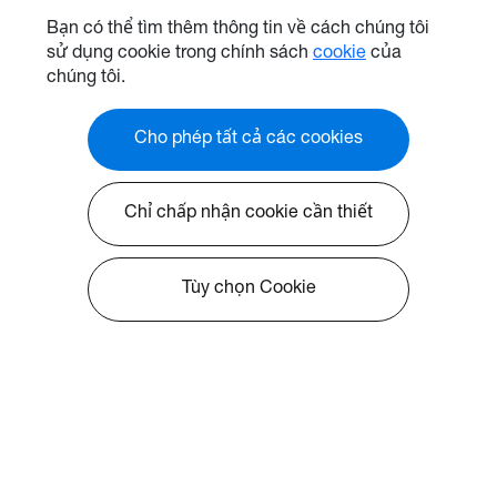
Bạn có thể tìm thêm thông tin về cách chúng tôi
sử dụng cookie trong chính sách
cookie
của
chúng tôi.
Cho phép tất cả các cookies
Chỉ chấp nhận cookie cần thiết
Tùy chọn Cookie