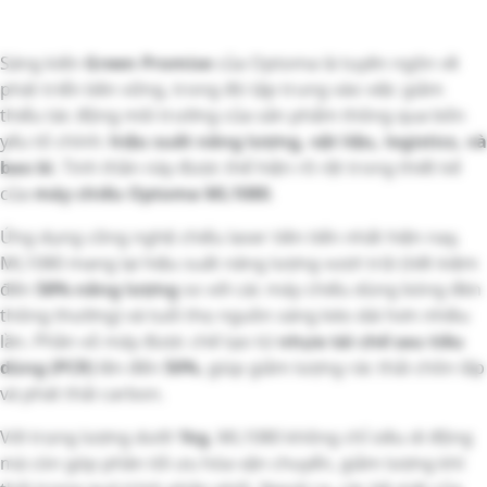
Sáng kiến
Green Promise
của Optoma là tuyên ngôn về
phát triển bền vững, trong đó tập trung vào việc giảm
thiểu tác động môi trường của sản phẩm thông qua bốn
yếu tố chính:
hiệu suất năng lượng, vật liệu, logistics, và
bao bì
. Tinh thần này được thể hiện rõ rệt trong thiết kế
của
máy chiếu Optoma ML1080
.
Ứng dụng công nghệ chiếu laser tiên tiến nhất hiện nay,
ML1080 mang lại hiệu suất năng lượng vượt trội (tiết kiệm
đến
58% năng lượng
so với các máy chiếu dùng bóng đèn
thông thường) và tuổi thọ nguồn sáng kéo dài hơn nhiều
lần. Phần vỏ máy được chế tạo từ
nhựa tái chế sau tiêu
dùng (PCR)
lên đến
50%
, giúp giảm lượng rác thải chôn lấp
và phát thải carbon.
Với trọng lượng dưới
1kg
, ML1080 không chỉ siêu di động
mà còn góp phần tối ưu hóa vận chuyển, giảm lượng khí