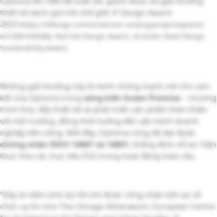
Optoma ML1080 đã xuất sắc giành được ba giải thưởng
thiết kế danh giá trên thế giới: iF Design Award
2023
(https://ifdesign.com/en/winner-ranking/project/optoma-
ml1080/549288)
, Red Dot Design Award, và Green Good Design
Sustainability Award.
Những giải thưởng này là minh chứng mạnh mẽ cho cam
kết của Optoma trong
sáng kiến Green Promise
– chương
trình thúc đẩy thiết kế và phát triển sản phẩm thân thiện
với môi trường, đồng thời hướng đến vận hành doanh
nghiệp bền vững. Mới đây, Optoma cũng đã đạt được
chứng nhận ISO® 14067 và 14001
, khẳng định nỗ lực hiện
thực hóa các mục tiêu ESG trong hoạt động toàn cầu.
“Đây là niềm vinh dự lớn khi được công nhận bởi các tổ
chức uy tín như The Chicago Athenaeum, European Centre