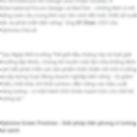
for Architecture Art Design and Urban Studies, iF
International Forum Design và Red Dot – những đơn vị nổi
tiếng toàn cầu trong lĩnh vực tôn vinh đổi mới, thiết kế xuất
sắc và phát triển bền vững,” ông
SY Chen
, CEO của
Optoma chia sẻ.
“Sau Ngày Môi trường Thế giới đầu tháng này và loạt giải
thưởng đạt được, chúng tôi muốn một lần nữa khẳng định
cam kết phát triển các sản phẩm thân thiện với môi trường
và xây dựng hoạt động doanh nghiệp bền vững – từ giảm
thiểu chất thải, khí thải carbon, đến nâng cao hiệu suất
năng lượng – vì một hành tinh khỏe mạnh hơn cho thế hệ
tương lai.”
Optoma Green Promise – Giải pháp tiên phong vì tương
lai xanh