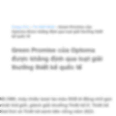
Trang Chủ
>
Tin Mới Nhất
>
Green Promise của
Optoma được khẳng định qua loạt giải thưởng thiết
kế quốc tế
Green Promise của Optoma
được khẳng định qua loạt giải
thưởng thiết kế quốc tế
ML1080, máy chiếu laser ba màu RGB di động nhỏ gọn
nhất thế giới, giành giải thưởng Thiết kế iF, Thiết kế
Red Dot và Thiết kế xanh bền vững năm 2023.