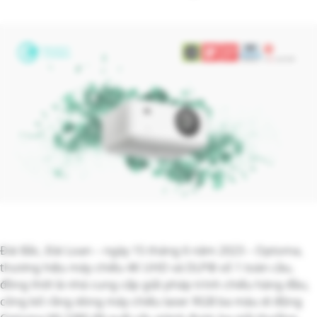
Đài Bắc, Đài Loan – ngày 15 tháng 6 năm 2023 – Optoma,
thương hiệu máy chiếu 4K UHD và DLP® số 1 toàn cầu,
đồng thời là nhà cung cấp giải pháp trình chiếu hàng đầu,
công bố rằng dòng máy chiếu laser RGB ba màu di động