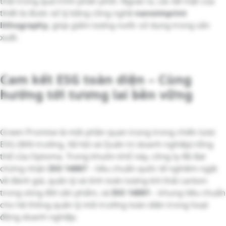
thải trong quá trình phân phối. Ngoài ra, các bề mặt của
thiết bị được xử lý bằng công nghệ
nanoimprint
lithography
, giúp giảm lượng nước sử dụng trong sản
xuất.
Cam kết ESG toàn diện – Cùng
hướng tới tương lai bền vững
Green Promise là một phần quan trọng trong chiến lược
ESG (Môi trường, Xã hội và Quản trị doanh nghiệp) tổng
thể của Optoma. Trong khuôn khổ này, công ty đã đạt
chứng nhận
ISO 14067
– tiêu chuẩn quốc tế nghiêm ngặt
về đánh giá, quản lý và tính toán lượng khí thải carbon
trong vòng đời sản phẩm, và
ISO 14001
– khung tiêu chuẩn
cho hệ thống quản lý môi trường toàn diện trong hoạt
động doanh nghiệp.